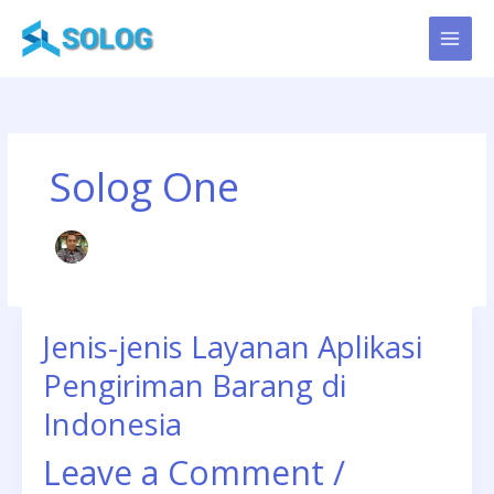
Skip
to
content
Solog One
Jenis-jenis Layanan Aplikasi
Jenis-
jenis
Pengiriman Barang di
Layanan
Aplikasi
Indonesia
Pengiriman
Barang
Leave a Comment
/
di
Indonesia