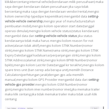
klik&bercentang internal vehicle(kendaraan milik perusahaan) maka
saya dengan kendaraan dalam perusahaan jika saya tidak
bercentang maka saya dengan kendaraan vendor/rental,mengisi
kolom ownership type(tipe kepemilikan) mengambil data
setting-
vehicle-vehicle ownership
,mengisi year of manufacture(tahun
pembuatan mobil),mengisi kolom operation start date(tanggal
operasi dimulai),menigisi kolom vehicle status(status kendaraan)
mengambil data dari
setting-vehicle-vehicle status
jika status
kendaraanya tidak maka harus mengisi kolom reason for not
active(alasan tidak aktif),mengisi kolom STNK Number(nomor
stnk),mengisi kolom STNK Name(nama stnk),mengisi kolom STNK
Expiry Date(tanggal kadaluarsa/perpanjangan stnk),mengisi kolom
STNK Address(alamat stnk),mengisi kolom BPKB Number(nomor
bpkb),mengisi kolom Last Kir Date(tanggal kir terakhir),mengisi kolom
spare tires unit (ban serep ada berapa unit),memilih Distance
Calculation(perhitungan jarak)dengan gps ada memilih
manual,mengisi kolom GPS Provider mengambil data dari
setting-
vehicle-gps provider
.mengisi kolom GSM Number(nomor
gsm),mengisi kolom imei number(nomor imei),jika memakai trailer
maka klik centang jika tidak memakai trailer maka tidak usah klik
centang