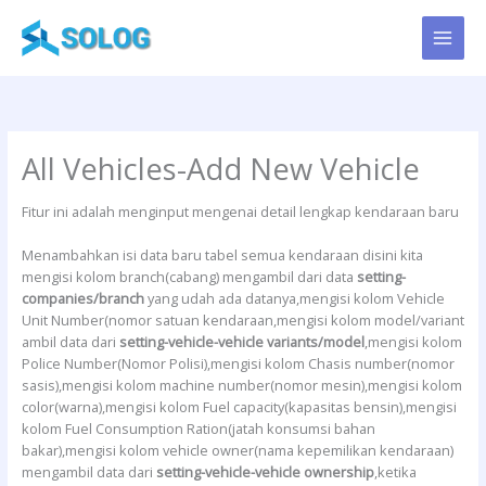
Skip
to
content
All Vehicles-Add New Vehicle
Fitur ini adalah menginput mengenai detail lengkap kendaraan baru
Menambahkan isi data baru tabel semua kendaraan disini kita
mengisi kolom branch(cabang) mengambil dari data
setting-
companies/branch
yang udah ada datanya,mengisi kolom Vehicle
Unit Number(nomor satuan kendaraan,mengisi kolom model/variant
ambil data dari
setting-vehicle-vehicle variants/model
,mengisi kolom
Police Number(Nomor Polisi),mengisi kolom Chasis number(nomor
sasis),mengisi kolom machine number(nomor mesin),mengisi kolom
color(warna),mengisi kolom Fuel capacity(kapasitas bensin),mengisi
kolom Fuel Consumption Ration(jatah konsumsi bahan
bakar),mengisi kolom vehicle owner(nama kepemilikan kendaraan)
mengambil data dari
setting-vehicle-vehicle ownership
,ketika