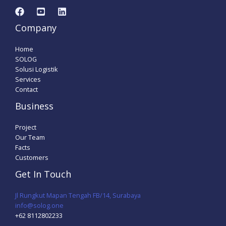
Company
Home
SOLOG
Solusi Logistik
Services
Contact
Business
Project
Our Team
Facts
Customers
Get In Touch
Jl Rungkut Mapan Tengah FB/14, Surabaya
info@solog.one
+62 8112802233